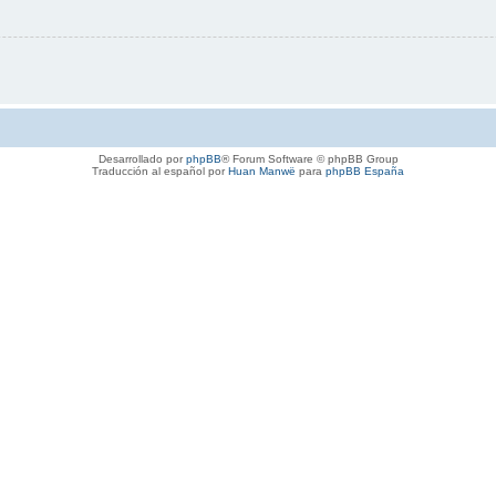
Desarrollado por
phpBB
® Forum Software © phpBB Group
Traducción al español por
Huan Manwë
para
phpBB España