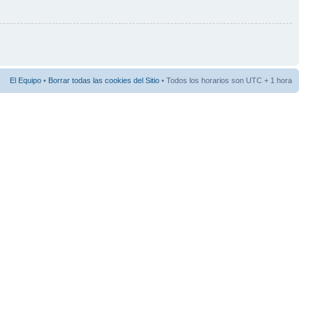
El Equipo
•
Borrar todas las cookies del Sitio
• Todos los horarios son UTC + 1 hora