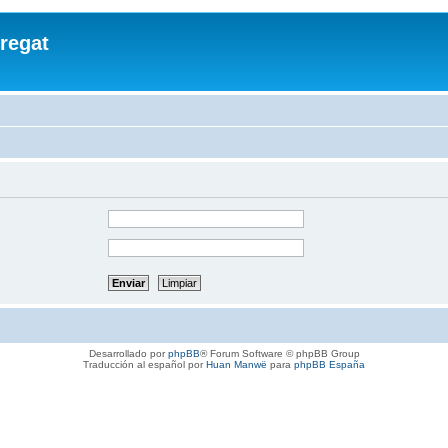
regat
Desarrollado por
phpBB
® Forum Software © phpBB Group
Traducción al español por
Huan Manwë
para
phpBB España