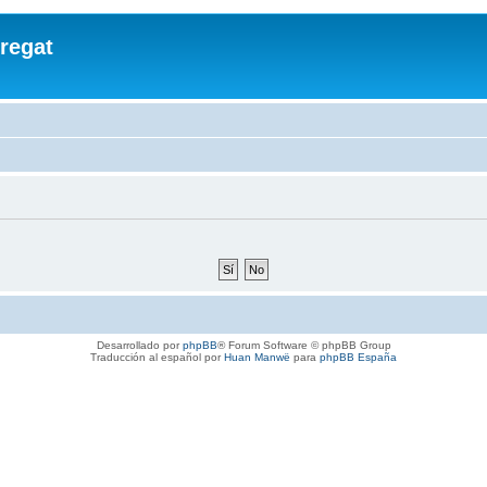
regat
Desarrollado por
phpBB
® Forum Software © phpBB Group
Traducción al español por
Huan Manwë
para
phpBB España