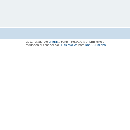
Desarrollado por
phpBB
® Forum Software © phpBB Group
Traducción al español por
Huan Manwë
para
phpBB España