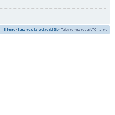
El Equipo
•
Borrar todas las cookies del Sitio
• Todos los horarios son UTC + 1 hora