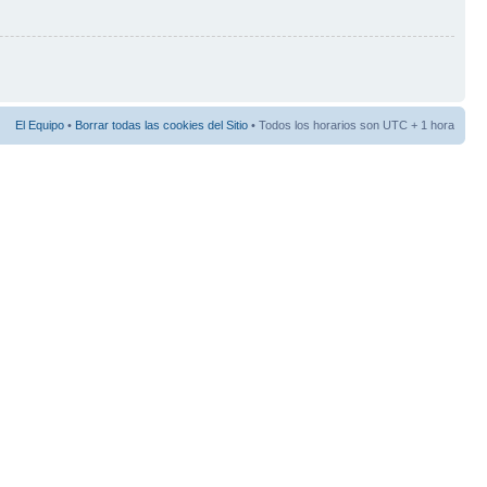
El Equipo
•
Borrar todas las cookies del Sitio
• Todos los horarios son UTC + 1 hora