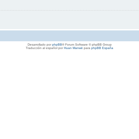
Desarrollado por
phpBB
® Forum Software © phpBB Group
Traducción al español por
Huan Manwë
para
phpBB España