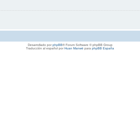
Desarrollado por
phpBB
® Forum Software © phpBB Group
Traducción al español por
Huan Manwë
para
phpBB España