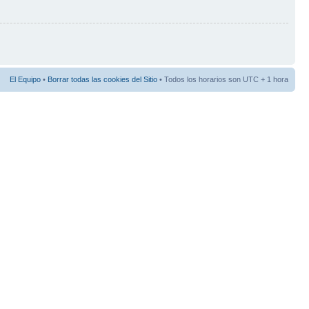
El Equipo
•
Borrar todas las cookies del Sitio
• Todos los horarios son UTC + 1 hora