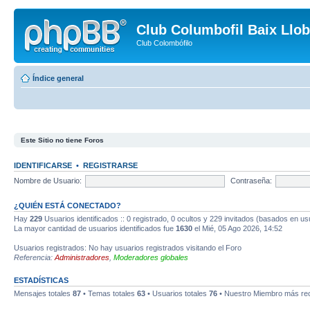
Club Columbofil Baix Llob
Club Colombófilo
Índice general
Este Sitio no tiene Foros
IDENTIFICARSE
•
REGISTRARSE
Nombre de Usuario:
Contraseña:
¿QUIÉN ESTÁ CONECTADO?
Hay
229
Usuarios identificados :: 0 registrado, 0 ocultos y 229 invitados (basados en us
La mayor cantidad de usuarios identificados fue
1630
el Mié, 05 Ago 2026, 14:52
Usuarios registrados: No hay usuarios registrados visitando el Foro
Referencia:
Administradores
,
Moderadores globales
ESTADÍSTICAS
Mensajes totales
87
• Temas totales
63
• Usuarios totales
76
• Nuestro Miembro más re