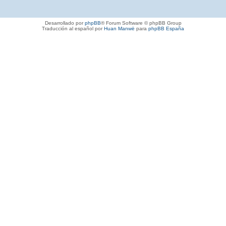
Desarrollado por
phpBB
® Forum Software © phpBB Group
Traducción al español por
Huan Manwë
para
phpBB España