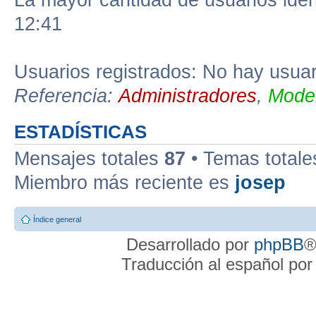
La mayor cantidad de usuarios iden
12:41
Usuarios registrados: No hay usuari
Referencia:
Administradores
,
Moder
ESTADÍSTICAS
Mensajes totales
87
• Temas total
Miembro más reciente es
josep
Índice general
Desarrollado por
phpBB
®
Traducción al español po