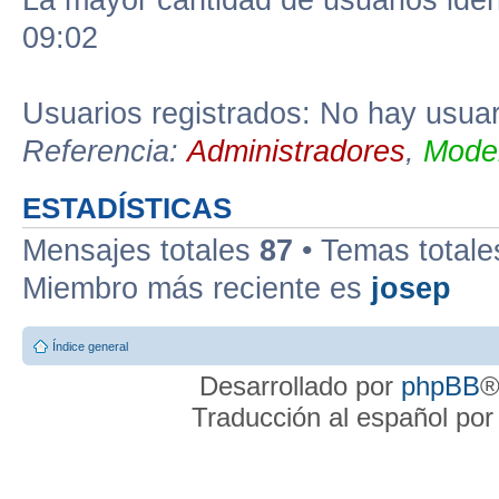
La mayor cantidad de usuarios iden
09:02
Usuarios registrados: No hay usuari
Referencia:
Administradores
,
Moder
ESTADÍSTICAS
Mensajes totales
87
• Temas total
Miembro más reciente es
josep
Índice general
Desarrollado por
phpBB
®
Traducción al español po