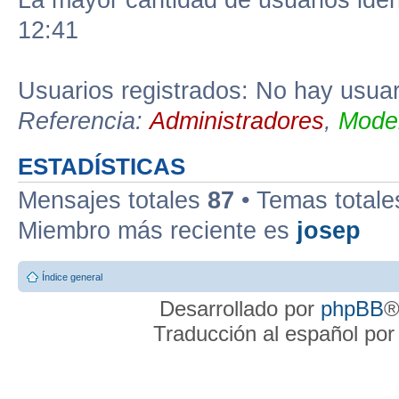
La mayor cantidad de usuarios iden
12:41
Usuarios registrados: No hay usuari
Referencia:
Administradores
,
Moder
ESTADÍSTICAS
Mensajes totales
87
• Temas total
Miembro más reciente es
josep
Índice general
Desarrollado por
phpBB
®
Traducción al español po