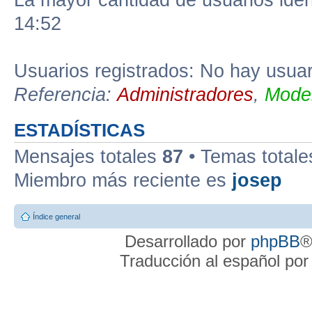
La mayor cantidad de usuarios iden
14:52
Usuarios registrados: No hay usuari
Referencia:
Administradores
,
Moder
ESTADÍSTICAS
Mensajes totales
87
• Temas total
Miembro más reciente es
josep
Índice general
Desarrollado por
phpBB
®
Traducción al español po