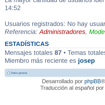
La mayor cantidad de usuarios iden
14:52
Usuarios registrados: No hay usuari
Referencia:
Administradores
,
Moder
ESTADÍSTICAS
Mensajes totales
87
• Temas total
Miembro más reciente es
josep
Índice general
Desarrollado por
phpBB
®
Traducción al español po