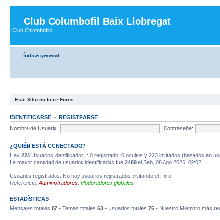
Club Columbofil Baix Llobregat
Club Colombófilo
Índice general
Este Sitio no tiene Foros
IDENTIFICARSE
•
REGISTRARSE
Nombre de Usuario:
Contraseña:
¿QUIÉN ESTÁ CONECTADO?
Hay
223
Usuarios identificados :: 0 registrado, 0 ocultos y 223 invitados (basados en us
La mayor cantidad de usuarios identificados fue
2489
el Sab, 08 Ago 2026, 09:02
Usuarios registrados: No hay usuarios registrados visitando el Foro
Referencia:
Administradores
,
Moderadores globales
ESTADÍSTICAS
Mensajes totales
87
• Temas totales
63
• Usuarios totales
76
• Nuestro Miembro más re