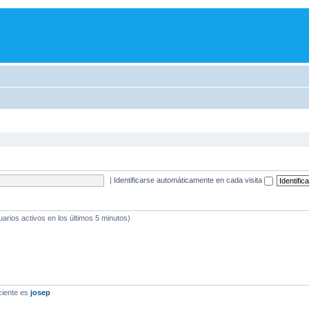
|
Identificarse automáticamente en cada visita
uarios activos en los últimos 5 minutos)
ciente es
josep