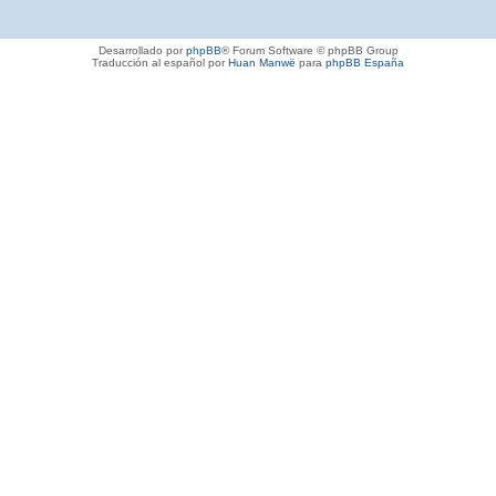
Desarrollado por
phpBB
® Forum Software © phpBB Group
Traducción al español por
Huan Manwë
para
phpBB España