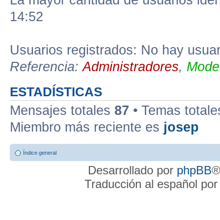
La mayor cantidad de usuarios iden
14:52
Usuarios registrados: No hay usuari
Referencia:
Administradores
,
Moder
ESTADÍSTICAS
Mensajes totales
87
• Temas total
Miembro más reciente es
josep
Índice general
Desarrollado por
phpBB
®
Traducción al español po