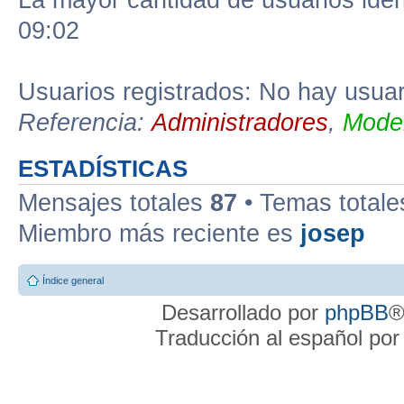
La mayor cantidad de usuarios iden
09:02
Usuarios registrados: No hay usuari
Referencia:
Administradores
,
Moder
ESTADÍSTICAS
Mensajes totales
87
• Temas total
Miembro más reciente es
josep
Índice general
Desarrollado por
phpBB
®
Traducción al español po